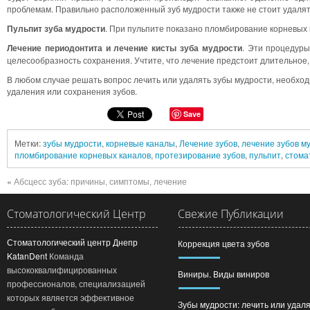
проблемам. Правильно расположенный зуб мудрости также не стоит удалять
Пульпит зуба мудрости
. При пульпите показано пломбирование корневых 
Лечение периодонтита и лечение кисты зуба мудрости
. Эти процедуры
целесообразность сохранения. Учтите, что лечение предстоит длительное,
В любом случае решать вопрос лечить или удалять зубы мудрости, необход
удаления или сохранения зубов.
Save
Метки:
зубы мудрости
,
корневые каналы
,
Лечение зубов
,
лечение зубов м
пломбирование корневых каналов
,
протезирование зубов
,
пульпит
,
стома
«
Абсцесс зуба: причины, симптомы, лечение
Стоматологический Центр
Свежие Публикации
Стоматологический центр Днепр
Коррекция цвета зубов
KatanDent
Команда
высококвалифицированных
Виниры. Виды виниров
профессионалов, специализацией
которых является эффективное
Зубы мудрости: лечить или удал