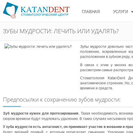
ГЛАВНАЯ
УСЛУГИ
ЗУБЫ МУДРОСТИ: ЛЕЧИТЬ ИЛИ УДАЛЯТЬ?
Зубы мудрости довольно част
положение, искривленные ко
расположении в зубном ряду, е
В связи с этим у многих в
рассмотрим самые распростран
Стоматология KatanDent Д
анатомическое строение. Но, 
времени и средств.
Предпосылки к сохранению зубов мудрости:
Зуб мудрости нужен для протезирования
. Такая необходимость возника
скором времени будут подлежать удалению. В таких случаях несъемное про
У зуба мудрости есть антагонист, он принимает участие в жевании и пр
будет верхний правый, с которым происходит смыкание. Удаление од