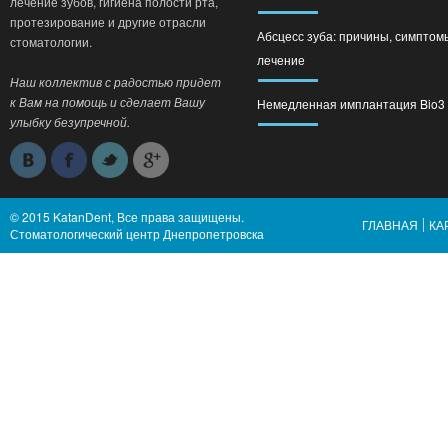
лечение зубов, гигиена полости рта,
протезирование и другие отрасли
Абсцесс зуба: причины, симптом
стоматологии.
лечение
Наш коллектив с радостью придет
к Вам на помощь и сделает Вашу
Немедленная имплантация Bio3
улыбку безупречной.
© 2015 KatanDent, Все права защищены.
ГЛАВНАЯ
КА
Стоматологический центр Днепропетровска